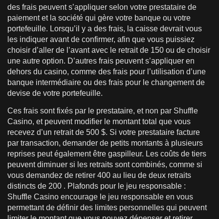
des frais peuvent s’appliquer selon votre prestataire de
paiement et la société qui gère votre banque ou votre
portefeuille. Lorsqu’il y a des frais, la caisse devrait vous
les indiquer avant de confirmer, afin que vous puissiez
choisir d’aller de l’avant avec le retrait de 150 ou de choisir
une autre option. D’autres frais peuvent s’appliquer en
dehors du casino, comme des frais pour l’utilisation d’une
banque intermédiaire ou des frais pour le changement de
devise de votre portefeuille.
Ces frais sont fixés par le prestataire, et non par Shuffle
Casino, et peuvent modifier le montant total que vous
recevez d’un retrait de 500 $. Si votre prestataire facture
par transaction, demander de petits montants à plusieurs
reprises peut également être gaspilleur. Les coûts de tiers
peuvent diminuer si les retraits sont combinés, comme si
vous demandez de retirer 400 au lieu de deux retraits
distincts de 200 . Plafonds pour le jeu responsable :
Shuffle Casino encourage le jeu responsable en vous
permettant de définir des limites personnelles qui peuvent
limiter le montant que vous pouvez dépenser et retirer.