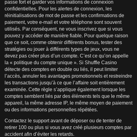
passe fort et garder vos informations de connexion
confidentielles. Pour les alertes de connexion, les
réinitialisations de mot de passe et les confirmations de
paiement, votre e-mail et votre téléphone sont souvent
utilisés. Par conséquent, ne vous inscrivez que si vous
pouvez y accéder de manière fiable. Pour quelque raison
que ce soit, comme obtenir différents bonus, tester des
stratégies ou jouer à différents types de jeux, vous ne
devez pas créer plus d’un compte. C’est ce qu’on appelle
la « politique du compte unique ». Si Shuffle Casino
détecte des comptes en double ou liés, il peut limiter
l’accès, annuler les avantages promotionnels et restreindre
les transactions jusqu’à ce que l’affaire soit entièrement
examinée. Cette règle s’applique également lorsque les
comptes semblent liés par des éléments tels que le même
appareil, la même adresse IP, le même moyen de paiement
ou des informations personnelles répétées.
Contactez le support avant de déposer ou de tenter de
retirer 100 ou plus si vous avez créé plusieurs comptes par
accident afin d’éviter les retards.