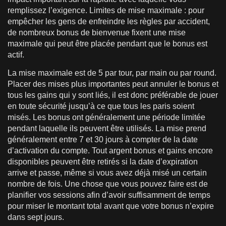
remplissez l’exigence. Limites de mise maximale : pour
empêcher les gens de enfreindre les règles par accident,
de nombreux bonus de bienvenue fixent une mise
maximale qui peut être placée pendant que le bonus est
actif.
La mise maximale est de 5 par tour, par main ou par round.
Placer des mises plus importantes peut annuler le bonus et
tous les gains qui y sont liés, il est donc préférable de jouer
en toute sécurité jusqu’à ce que tous les paris soient
misés. Les bonus ont généralement une période limitée
pendant laquelle ils peuvent être utilisés. La mise prend
généralement entre 7 et 30 jours à compter de la date
d’activation du compte. Tout argent bonus et gains encore
disponibles peuvent être retirés si la date d’expiration
arrive et passe, même si vous avez déjà misé un certain
nombre de fois. Une chose que vous pouvez faire est de
planifier vos sessions afin d’avoir suffisamment de temps
pour miser le montant total avant que votre bonus n’expire
dans sept jours.