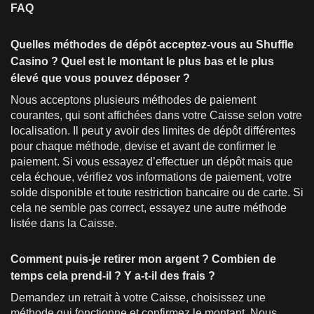
FAQ
Quelles méthodes de dépôt acceptez-vous au Shuffle
Casino ? Quel est le montant le plus bas et le plus
élevé que vous pouvez déposer ?
Nous acceptons plusieurs méthodes de paiement
courantes, qui sont affichées dans votre Caisse selon votre
localisation. Il peut y avoir des limites de dépôt différentes
pour chaque méthode, devise et avant de confirmer le
paiement. Si vous essayez d’effectuer un dépôt mais que
cela échoue, vérifiez vos informations de paiement, votre
solde disponible et toute restriction bancaire ou de carte. Si
cela ne semble pas correct, essayez une autre méthode
listée dans la Caisse.
Comment puis-je retirer mon argent ? Combien de
temps cela prend-il ? Y a-t-il des frais ?
Demandez un retrait à votre Caisse, choisissez une
méthode qui fonctionne et confirmez le montant. Nous