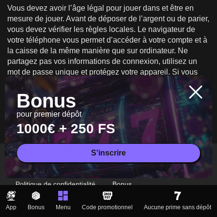
Vous devez avoir l’âge légal pour jouer dans et être en
mesure de jouer. Avant de déposer de l’argent ou de parier,
vous devez vérifier les règles locales. Le navigateur de
votre téléphone vous permet d’accéder à votre compte et à
la caisse de la même manière que sur ordinateur. Ne
partagez pas vos informations de connexion, utilisez un
mot de passe unique et protégez votre appareil. Si vous
pensez que quelqu’un d’autre a accédé à votre compte
sans votre autorisation, changez immédiatement votre mot
Bonus
de passe et contactez le Support afin que nous puissions
pour premier dépôt
vérifier votre compte et garantir sa sécurité.
1000€ + 250 FS
S'inscrire
Conditions d'utilisation
Pages principales
Politique relative aux cookies
App
Politique de confidentialité
Bonus
Conditions Générales
Code promotionnel
App
Bonus
Menu
Code promotionnel
Aucune prime sans dépôt
Jeu responsable
Aucune prime sans dépôt