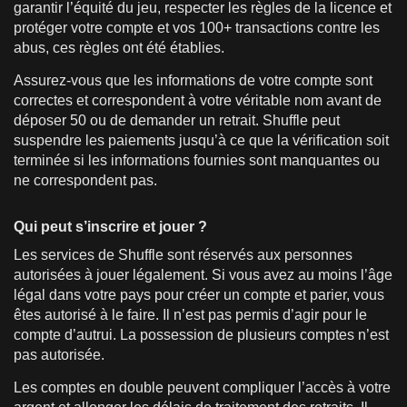
garantir l’équité du jeu, respecter les règles de la licence et
protéger votre compte et vos 100+ transactions contre les
abus, ces règles ont été établies.
Assurez-vous que les informations de votre compte sont
correctes et correspondent à votre véritable nom avant de
déposer 50 ou de demander un retrait. Shuffle peut
suspendre les paiements jusqu’à ce que la vérification soit
terminée si les informations fournies sont manquantes ou
ne correspondent pas.
Qui peut s’inscrire et jouer ?
Les services de Shuffle sont réservés aux personnes
autorisées à jouer légalement. Si vous avez au moins l’âge
légal dans votre pays pour créer un compte et parier, vous
êtes autorisé à le faire. Il n’est pas permis d’agir pour le
compte d’autrui. La possession de plusieurs comptes n’est
pas autorisée.
Les comptes en double peuvent compliquer l’accès à votre