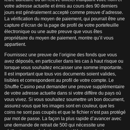
votre adresse actuelle et émis au cours des 90 derniers
jours est généralement accepté comme preuve d’adresse.
La vérification du moyen de paiement, qui pourrait être une
capture d’écran de la page de profil de votre portefeuille
électronique ou une autre preuve que vous êtes
propriétaire du moyen de paiement, montre qu’il vous
appartient.
Fournissez une preuve de l’origine des fonds que vous
avez déposés, en particulier dans les cas à haut risque ou
lorsque vous souhaitez encaisser une somme importante.
Il est important que tous vos documents soient valides,
lisibles et correspondent au profil de votre compte. Le
Shuffle Casino peut demander une preuve supplémentaire
de votre adresse actuelle dans si votre diffère du pays où
vous vivez. Si vous souhaitez soumettre un bon document,
assurez-vous que les images sont en couleur, que les
coins ne sont pas coupés et que le fichier n’est pas protégé
par mot de passe. La façon la plus rapide d’avancer avec
une demande de retrait de 500 qui nécessite une