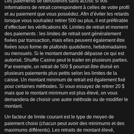
Les paiements se dérouleront sans accroc si vos
informations de retrait correspondent à celles de votre profil
et au paiement que vous possédez. Afin d’éviter les retards
lorsque vous souhaitez retirer 500 ou plus, il est préférable
d’effectuer les vérifications tôt. Limites de retrait et moment
des paiements : les limites de retrait sont généralement
fixées par transaction, mais elles peuvent également être
fixées sous forme de plafonds quotidiens, hebdomadaires
ou mensuels. Si le montant demandé dépasse ce qui est
autorisé, Shuffle Casino peut le traiter en plusieurs parties.
Par exemple, un retrait de 500 $ pourrait être divisé en
plusieurs paiements plus petits selon les limites de la
caisse. Un montant minimum de retrait est également fixé
pour certaines méthodes. Si vous essayez de retirer 20 $
mais que le montant minimum est plus élevé, on vous
demandera de choisir une autre méthode ou de modifier le
montant.
Un facteur de limite courant est le type de moyen de
paiement choisi (chacun peut avoir des minimums et des
maximums différents). Les retraits de montant élevé,