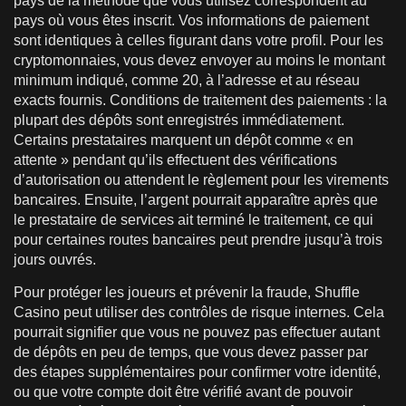
pays de la méthode que vous utilisez correspondent au
pays où vous êtes inscrit. Vos informations de paiement
sont identiques à celles figurant dans votre profil. Pour les
cryptomonnaies, vous devez envoyer au moins le montant
minimum indiqué, comme 20, à l’adresse et au réseau
exacts fournis. Conditions de traitement des paiements : la
plupart des dépôts sont enregistrés immédiatement.
Certains prestataires marquent un dépôt comme « en
attente » pendant qu’ils effectuent des vérifications
d’autorisation ou attendent le règlement pour les virements
bancaires. Ensuite, l’argent pourrait apparaître après que
le prestataire de services ait terminé le traitement, ce qui
pour certaines routes bancaires peut prendre jusqu’à trois
jours ouvrés.
Pour protéger les joueurs et prévenir la fraude, Shuffle
Casino peut utiliser des contrôles de risque internes. Cela
pourrait signifier que vous ne pouvez pas effectuer autant
de dépôts en peu de temps, que vous devez passer par
des étapes supplémentaires pour confirmer votre identité,
ou que votre compte doit être vérifié avant de pouvoir