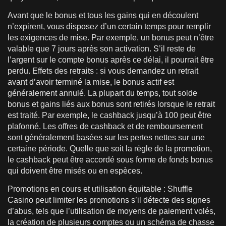
Avant que le bonus et tous les gains qui en découlent
n’expirent, vous disposez d’un certain temps pour remplir
les exigences de mise. Par exemple, un bonus peut n’être
valable que 7 jours après son activation. S’il reste de
l’argent sur le compte bonus après ce délai, il pourrait être
perdu. Effets des retraits : si vous demandez un retrait
avant d’avoir terminé la mise, le bonus actif est
généralement annulé. La plupart du temps, tout solde
bonus et gains liés aux bonus sont retirés lorsque le retrait
est traité. Par exemple, le cashback jusqu’à 100 peut être
plafonné. Les offres de cashback et de remboursement
sont généralement basées sur les pertes nettes sur une
certaine période. Quelle que soit la règle de la promotion,
le cashback peut être accordé sous forme de fonds bonus
qui doivent être misés ou en espèces.
Promotions en cours et utilisation équitable : Shuffle
Casino peut limiter les promotions s’il détecte des signes
d’abus, tels que l’utilisation de moyens de paiement volés,
la création de plusieurs comptes ou un schéma de chasse