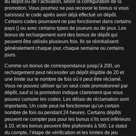
du dépôt ou de l’activation, selon la configuration de la
promotion. Vous pourriez ne pas recevoir le bonus si vous
saisissez le code après avoir déjà effectué un dépôt.
Certains codes pourraient ne pas fonctionner dans certains
pays () ou avec certains types de joueurs ou de jeux. Les
bonus de rechargement sont des bonus de dépôt qui
peuvent être utilisés plusieurs fois. Ils se réinitialisent
généralement chaque jour, chaque semaine ou certains
jours.
Comme un bonus de correspondance jusqu’à 200, un
rechargement peut nécessiter un dépôt éligible de 20 et
une limite sur le nombre de fois où il peut être réclamé.
Vous ne pouvez utiliser qu’un seul code promotionnel par
dépôt, sauf si la promotion indique clairement que vous
pouvez cumuler les codes. Les délais de réclamation sont
importants. Un code peut ne fonctionner qu’un certain
nombre de fois ou pendant 24 heures. Certains dépôts
peuvent ne compter pas pour les bonus s’ils sont inférieurs
à 10, et les bonus peuvent être plafonnés à 500. Le statut
du compte, l’étape de vérification et les limites de jeu