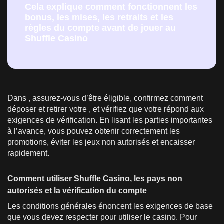
Cela explique comment fonctionnent les
bonus, les mises, les retraits et les
règles du compte avant de jouer au
Shuffle Casino
Dans , assurez-vous d’être éligible, confirmez comment
déposer et retirer votre , et vérifiez que votre répond aux
exigences de vérification. En lisant les parties importantes
à l’avance, vous pouvez obtenir correctement les
promotions, éviter les jeux non autorisés et encaisser
rapidement.
Comment utiliser Shuffle Casino, les pays non
autorisés et la vérification du compte
Les conditions générales énoncent les exigences de base
que vous devez respecter pour utiliser le casino. Pour