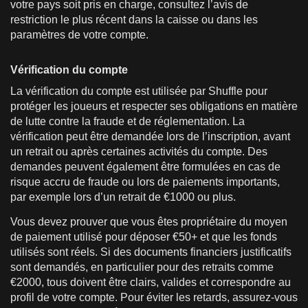
votre pays soit pris en charge, consultez l’avis de
restriction le plus récent dans la caisse ou dans les
paramètres de votre compte.
Vérification du compte
La vérification du compte est utilisée par Shuffle pour
protéger les joueurs et respecter ses obligations en matière
de lutte contre la fraude et de réglementation. La
vérification peut être demandée lors de l’inscription, avant
un retrait ou après certaines activités du compte. Des
demandes peuvent également être formulées en cas de
risque accru de fraude ou lors de paiements importants,
par exemple lors d’un retrait de €1000 ou plus.
Vous devez prouver que vous êtes propriétaire du moyen
de paiement utilisé pour déposer €50+ et que les fonds
utilisés sont réels. Si des documents financiers justificatifs
sont demandés, en particulier pour des retraits comme
€2000, tous doivent être clairs, valides et correspondre au
profil de votre compte. Pour éviter les retards, assurez-vous