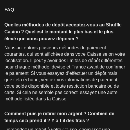
FAQ
Quelles méthodes de dépôt acceptez-vous au Shuffle
Casino ? Quel est le montant le plus bas et le plus
élevé que vous pouvez déposer ?
Nous acceptons plusieurs méthodes de paiement
courantes, qui sont affichées dans votre Caisse selon votre
localisation. Il peut y avoir des limites de dépôt différentes
pour chaque méthode, devise et France avant de confirmer
le paiement. Si vous essayez d’effectuer un dépôt mais
que cela échoue, vérifiez vos informations de paiement,
votre solde disponible et toute restriction bancaire ou de
carte. Si cela ne semble pas correct, essayez une autre
méthode listée dans la Caisse.
Comment puis-je retirer mon argent ? Combien de
temps cela prend-il ? Y a-t-il des frais ?
Demandez un retrait à votre Caisse, choisissez une