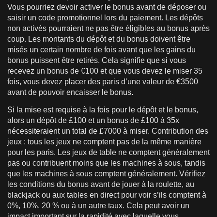
Vous pourriez devoir activer le bonus avant de déposer ou
saisir un code promotionnel lors du paiement. Les dépôts
non activés pourraient ne pas être éligibles au bonus après
coup. Les montants du dépôt et du bonus doivent être
misés un certain nombre de fois avant que les gains du
bonus puissent être retirés. Cela signifie que si vous
recevez un bonus de €100 et que vous devez le miser 35
fois, vous devez placer des paris d’une valeur de €3500
avant de pouvoir encaisser le bonus.
Si la mise est requise à la fois pour le dépôt et le bonus,
alors un dépôt de £100 et un bonus de £100 à 35x
nécessiteraient un total de £7000 à miser. Contribution des
jeux : tous les jeux ne comptent pas de la même manière
pour les paris. Les jeux de table ne comptent généralement
pas ou contribuent moins que les machines à sous, tandis
que les machines à sous comptent généralement. Vérifiez
les conditions du bonus avant de jouer à la roulette, au
blackjack ou aux tables en direct pour voir s’ils comptent à
0%, 10%, 20 % ou à un autre taux. Cela peut avoir un
impact important sur la rapidité avec laquelle vous