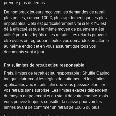
prendre plus de temps.
De nombreux joueurs reçoivent les demandes de retrait
plus petites, comme 100 €, plus rapidement que les plus
importantes. Cela est particulièrement vrai si le KYC est
déjà effectué et que le même moyen de paiement a été
utilisé pour les dépôts et les retraits. Les retards peuvent
être évités en regroupant toutes vos demandes en attente
au même endroit et en vous assurant que tous vos
documents sont à jour.
Frais, limites de retrait et jeu responsable
Frais, limites de retrait et jeu responsable : Shuffle Casino
indique clairement les règles de traitement et les limites
applicables aux retraits, afin que vous puissiez planifier
vos retraits sans surprise. Les limites exactes dépendent
du moyen de paiement et du statut de votre compte, mais
vous pouvez toujours consulter la caisse pour voir les
limites avant de confirmer un retrait de 100 $ ou plus.