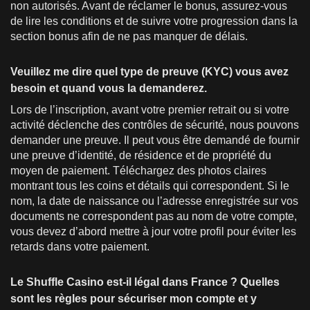
non autorisés. Avant de réclamer le bonus, assurez-vous
de lire les conditions et de suivre votre progression dans la
section bonus afin de ne pas manquer de délais.
Veuillez me dire quel type de preuve (KYC) vous avez
besoin et quand vous la demanderez.
Lors de l’inscription, avant votre premier retrait ou si votre
activité déclenche des contrôles de sécurité, nous pouvons
demander une preuve. Il peut vous être demandé de fournir
une preuve d’identité, de résidence et de propriété du
moyen de paiement. Téléchargez des photos claires
montrant tous les coins et détails qui correspondent. Si le
nom, la date de naissance ou l’adresse enregistrée sur vos
documents ne correspondent pas au nom de votre compte,
vous devez d’abord mettre à jour votre profil pour éviter les
retards dans votre paiement.
Le Shuffle Casino est-il légal dans France ? Quelles
sont les règles pour sécuriser mon compte et y