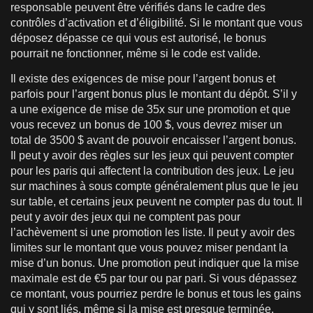
responsable peuvent être vérifiés dans le cadre des
contrôles d’activation et d’éligibilité. Si le montant que vous
déposez dépasse ce qui vous est autorisé, le bonus
pourrait ne fonctionner, même si le code est valide.
Il existe des exigences de mise pour l’argent bonus et
parfois pour l’argent bonus plus le montant du dépôt. S’il y
a une exigence de mise de 35x sur une promotion et que
vous recevez un bonus de 100 $, vous devrez miser un
total de 3500 $ avant de pouvoir encaisser l’argent bonus.
Il peut y avoir des règles sur les jeux qui peuvent compter
pour les paris qui affectent la contribution des jeux. Le jeu
sur machines à sous compte généralement plus que le jeu
sur table, et certains jeux peuvent ne compter pas du tout. Il
peut y avoir des jeux qui ne comptent pas pour
l’achèvement si une promotion les liste. Il peut y avoir des
limites sur le montant que vous pouvez miser pendant la
mise d’un bonus. Une promotion peut indiquer que la mise
maximale est de €5 par tour ou par pari. Si vous dépassez
ce montant, vous pourriez perdre le bonus et tous les gains
qui y sont liés, même si la mise est presque terminée.