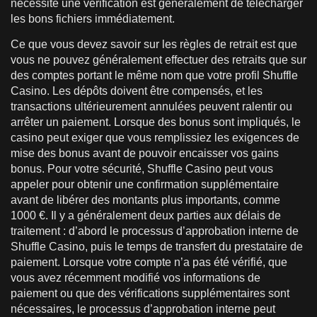
nécessite une vérification est généralement de télécharger
les bons fichiers immédiatement.
Ce que vous devez savoir sur les règles de retrait est que
vous ne pouvez généralement effectuer des retraits que sur
des comptes portant le même nom que votre profil Shuffle
Casino. Les dépôts doivent être compensés, et les
transactions ultérieurement annulées peuvent ralentir ou
arrêter un paiement. Lorsque des bonus sont impliqués, le
casino peut exiger que vous remplissiez les exigences de
mise des bonus avant de pouvoir encaisser vos gains
bonus. Pour votre sécurité, Shuffle Casino peut vous
appeler pour obtenir une confirmation supplémentaire
avant de libérer des montants plus importants, comme
1000 €. Il y a généralement deux parties aux délais de
traitement : d’abord le processus d’approbation interne de
Shuffle Casino, puis le temps de transfert du prestataire de
paiement. Lorsque votre compte n’a pas été vérifié, que
vous avez récemment modifié vos informations de
paiement ou que des vérifications supplémentaires sont
nécessaires, le processus d’approbation interne peut