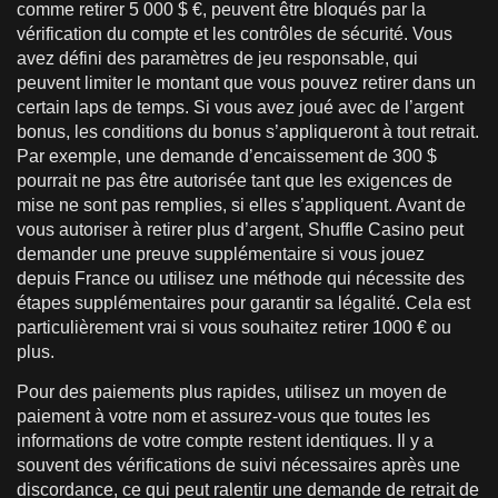
comme retirer 5 000 $ €, peuvent être bloqués par la
vérification du compte et les contrôles de sécurité. Vous
avez défini des paramètres de jeu responsable, qui
peuvent limiter le montant que vous pouvez retirer dans un
certain laps de temps. Si vous avez joué avec de l’argent
bonus, les conditions du bonus s’appliqueront à tout retrait.
Par exemple, une demande d’encaissement de 300 $
pourrait ne pas être autorisée tant que les exigences de
mise ne sont pas remplies, si elles s’appliquent. Avant de
vous autoriser à retirer plus d’argent, Shuffle Casino peut
demander une preuve supplémentaire si vous jouez
depuis France ou utilisez une méthode qui nécessite des
étapes supplémentaires pour garantir sa légalité. Cela est
particulièrement vrai si vous souhaitez retirer 1000 € ou
plus.
Pour des paiements plus rapides, utilisez un moyen de
paiement à votre nom et assurez-vous que toutes les
informations de votre compte restent identiques. Il y a
souvent des vérifications de suivi nécessaires après une
discordance, ce qui peut ralentir une demande de retrait de