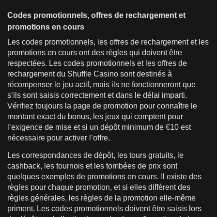
Codes promotionnels, offres de rechargement et
promotions en cours
Les codes promotionnels, les offres de rechargement et les
promotions en cours ont des règles qui doivent être
respectées. Les codes promotionnels et les offres de
rechargement du Shuffle Casino sont destinés à
récompenser le jeu actif, mais ils ne fonctionneront que
s’ils sont saisis correctement et dans le délai imparti.
Vérifiez toujours la page de promotion pour connaître le
montant exact du bonus, les jeux qui comptent pour
l’exigence de mise et si un dépôt minimum de €10 est
nécessaire pour activer l’offre.
Les correspondances de dépôt, les tours gratuits, le
cashback, les tournois et les tombées de prix sont
quelques exemples de promotions en cours. Il existe des
règles pour chaque promotion, et si elles diffèrent des
règles générales, les règles de la promotion elle-même
priment. Les codes promotionnels doivent être saisis lors