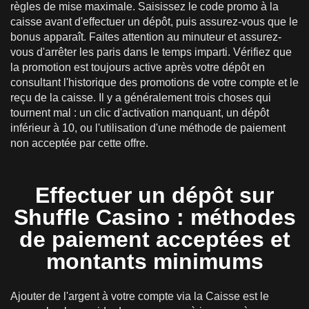
règles de mise maximale. Saisissez le code promo à la
caisse avant d'effectuer un dépôt, puis assurez-vous que le
bonus apparaît. Faites attention au minuteur et assurez-
vous d'arrêter les paris dans le temps imparti. Vérifiez que
la promotion est toujours active après votre dépôt en
consultant l'historique des promotions de votre compte et le
reçu de la caisse. Il y a généralement trois choses qui
tournent mal : un clic d'activation manquant, un dépôt
inférieur à 10, ou l'utilisation d'une méthode de paiement
non acceptée par cette offre.
Effectuer un dépôt sur
Shuffle Casino : méthodes
de paiement acceptées et
montants minimums
Ajouter de l'argent à votre compte via la Caisse est le