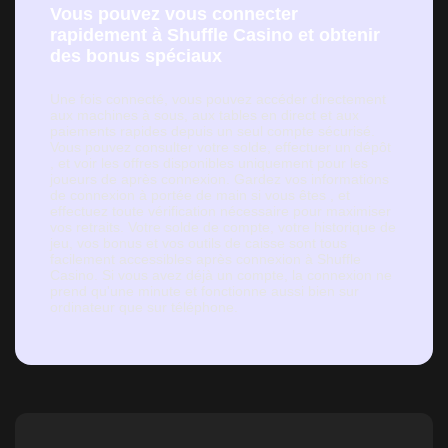
Vous pouvez vous connecter
rapidement à Shuffle Casino et obtenir
des bonus spéciaux
Une fois connecté, vous pouvez accéder directement
aux machines à sous, aux tables en direct et aux
paiements rapides depuis un seul compte sécurisé.
Vous pouvez consulter votre solde, effectuer un dépôt
, et voir les offres disponibles uniquement pour les
joueurs de après connexion. Gardez vos informations
de connexion à portée de main si vous êtes , et
effectuez toute vérification nécessaire pour maximiser
vos retraits. Votre solde de compte, votre historique de
jeu, vos bonus et vos outils de caisse sont tous
facilement accessibles après connexion à Shuffle
Casino. Si vous avez déjà un compte, la connexion ne
prend qu'une minute et fonctionne aussi bien sur
ordinateur que sur téléphone.