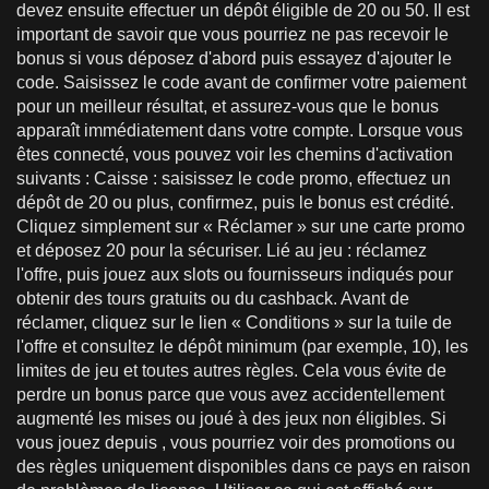
devez ensuite effectuer un dépôt éligible de 20 ou 50. Il est
important de savoir que vous pourriez ne pas recevoir le
bonus si vous déposez d'abord puis essayez d'ajouter le
code. Saisissez le code avant de confirmer votre paiement
pour un meilleur résultat, et assurez-vous que le bonus
apparaît immédiatement dans votre compte. Lorsque vous
êtes connecté, vous pouvez voir les chemins d'activation
suivants : Caisse : saisissez le code promo, effectuez un
dépôt de 20 ou plus, confirmez, puis le bonus est crédité.
Cliquez simplement sur « Réclamer » sur une carte promo
et déposez 20 pour la sécuriser. Lié au jeu : réclamez
l'offre, puis jouez aux slots ou fournisseurs indiqués pour
obtenir des tours gratuits ou du cashback. Avant de
réclamer, cliquez sur le lien « Conditions » sur la tuile de
l'offre et consultez le dépôt minimum (par exemple, 10), les
limites de jeu et toutes autres règles. Cela vous évite de
perdre un bonus parce que vous avez accidentellement
augmenté les mises ou joué à des jeux non éligibles. Si
vous jouez depuis , vous pourriez voir des promotions ou
des règles uniquement disponibles dans ce pays en raison