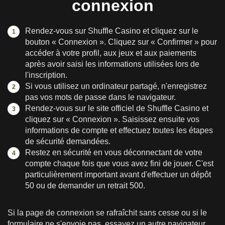
connexion
Rendez-vous sur Shuffle Casino et cliquez sur le
bouton « Connexion ». Cliquez sur « Confirmer » pour
accéder à votre profil, aux jeux et aux paiements
après avoir saisi les informations utilisées lors de
l'inscription.
Si vous utilisez un ordinateur partagé, n'enregistrez
pas vos mots de passe dans le navigateur.
Rendez-vous sur le site officiel de Shuffle Casino et
cliquez sur « Connexion ». Saisissez ensuite vos
informations de compte et effectuez toutes les étapes
de sécurité demandées.
Restez en sécurité en vous déconnectant de votre
compte chaque fois que vous avez fini de jouer. C'est
particulièrement important avant d'effectuer un dépôt
50 ou de demander un retrait 500.
Si la page de connexion se rafraîchit sans cesse ou si le
formulaire ne s'envoie pas, essayez un autre navigateur,