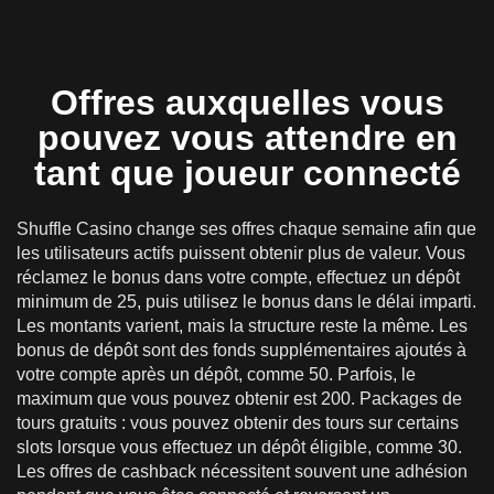
Offres auxquelles vous
pouvez vous attendre en
tant que joueur connecté
Shuffle Casino change ses offres chaque semaine afin que
les utilisateurs actifs puissent obtenir plus de valeur. Vous
réclamez le bonus dans votre compte, effectuez un dépôt
minimum de 25, puis utilisez le bonus dans le délai imparti.
Les montants varient, mais la structure reste la même. Les
bonus de dépôt sont des fonds supplémentaires ajoutés à
votre compte après un dépôt, comme 50. Parfois, le
maximum que vous pouvez obtenir est 200. Packages de
tours gratuits : vous pouvez obtenir des tours sur certains
slots lorsque vous effectuez un dépôt éligible, comme 30.
Les offres de cashback nécessitent souvent une adhésion