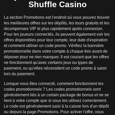
Shuffle Casino
La section Promotions est l'endroit où vous pouvez trouver
les meilleures offres sur les dépôts, les tours gratuits et les
récompenses VIP le plus rapidement après connexion.
Pour les joueurs connectés, ils peuvent également voir les
offres disponibles pour leur compte, leur date d'expiration
et comment utiliser un code promo. Vérifiez la bannière
promotionnelle dans votre compte à chaque fois avant de
déposer pour ne rien manquer. Il est courant que les offres
ne fonctionnent qu'avec certains jeux ou types de
paiement, ou qu'elles nécessitent un code promo à saisir
lors du paiement.
Lorsque vous êtes connecté, comment fonctionnent les
codes promotionnels ? Les codes promotionnels sont
généralement liés à un certain package de bonus et ne se
lient à votre compte que si vous les utilisez correctement.
Le code est généralement saisi à la caisse lors d'un dépôt
ou depuis la page Promotions. Pour activer l'offre, vous