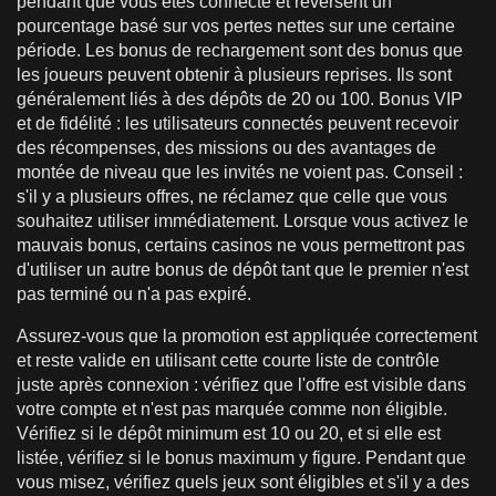
pendant que vous êtes connecté et reversent un
pourcentage basé sur vos pertes nettes sur une certaine
période. Les bonus de rechargement sont des bonus que
les joueurs peuvent obtenir à plusieurs reprises. Ils sont
généralement liés à des dépôts de 20 ou 100. Bonus VIP
et de fidélité : les utilisateurs connectés peuvent recevoir
des récompenses, des missions ou des avantages de
montée de niveau que les invités ne voient pas. Conseil :
s'il y a plusieurs offres, ne réclamez que celle que vous
souhaitez utiliser immédiatement. Lorsque vous activez le
mauvais bonus, certains casinos ne vous permettront pas
d'utiliser un autre bonus de dépôt tant que le premier n'est
pas terminé ou n'a pas expiré.
Assurez-vous que la promotion est appliquée correctement
et reste valide en utilisant cette courte liste de contrôle
juste après connexion : vérifiez que l'offre est visible dans
votre compte et n'est pas marquée comme non éligible.
Vérifiez si le dépôt minimum est 10 ou 20, et si elle est
listée, vérifiez si le bonus maximum y figure. Pendant que
vous misez, vérifiez quels jeux sont éligibles et s'il y a des