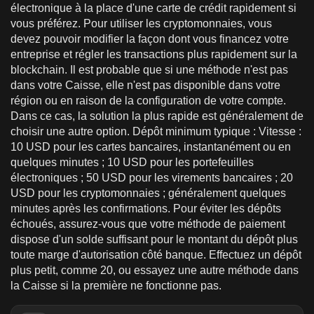
électronique à la place d'une carte de crédit rapidement si
vous préférez. Pour utiliser les cryptomonnaies, vous
devez pouvoir modifier la façon dont vous financez votre
entreprise et régler les transactions plus rapidement sur la
blockchain. Il est probable que si une méthode n'est pas
dans votre Caisse, elle n'est pas disponible dans votre
région ou en raison de la configuration de votre compte.
Dans ce cas, la solution la plus rapide est généralement de
choisir une autre option. Dépôt minimum typique : Vitesse :
10 USD pour les cartes bancaires, instantanément ou en
quelques minutes ; 10 USD pour les portefeuilles
électroniques ; 50 USD pour les virements bancaires ; 20
USD pour les cryptomonnaies ; généralement quelques
minutes après les confirmations. Pour éviter les dépôts
échoués, assurez-vous que votre méthode de paiement
dispose d'un solde suffisant pour le montant du dépôt plus
toute marge d'autorisation côté banque. Effectuez un dépôt
plus petit, comme 20, ou essayez une autre méthode dans
la Caisse si la première ne fonctionne pas.