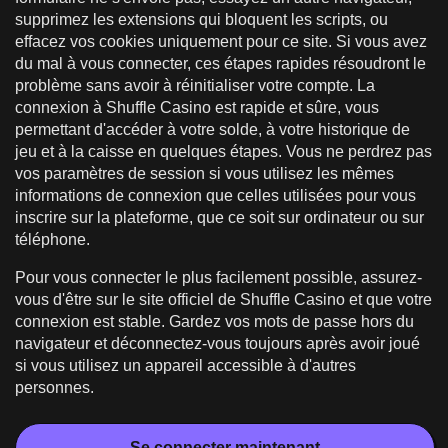
supprimez les extensions qui bloquent les scripts, ou
effacez vos cookies uniquement pour ce site. Si vous avez
du mal à vous connecter, ces étapes rapides résoudront le
problème sans avoir à réinitialiser votre compte. La
connexion à Shuffle Casino est rapide et sûre, vous
permettant d'accéder à votre solde, à votre historique de
jeu et à la caisse en quelques étapes. Vous ne perdrez pas
vos paramètres de session si vous utilisez les mêmes
informations de connexion que celles utilisées pour vous
inscrire sur la plateforme, que ce soit sur ordinateur ou sur
téléphone.
Pour vous connecter le plus facilement possible, assurez-
vous d'être sur le site officiel de Shuffle Casino et que votre
connexion est stable. Gardez vos mots de passe hors du
navigateur et déconnectez-vous toujours après avoir joué
si vous utilisez un appareil accessible à d'autres
personnes.
Se connecter maintenant