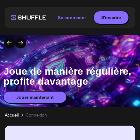
Se connecter
S'inscrire
Joue de manière régulière,
profite davantage
Jouer maintenant
Accueil
Connexion