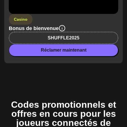
Casino
Bonus de bienvenue
SHUFFLE2025
Réclamer maintenant
Codes promotionnels et
offres en cours pour les
joueurs connectés de