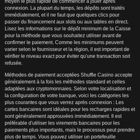
moyen le plus rapide de commencer à jouer après
connexion. La plupart du temps, les dépôts sont traités
immédiatement, et il ne faut que quelques clics pour
passer du financement aux slots ou aux tables en direct.
Lisez les informations sur le dépôt minimum de la Caisse
pour la méthode que vous souhaitez utiliser avant de
confirmer le paiement. Comme les minimums peuvent
varier selon le fournisseur et la région, il est important de
vérifier le niveau exact pour éviter qu'une transaction soit
refusée.
Méthodes de paiement acceptées Shuffle Casino accepte
généralement à la fois les méthodes standard et celles
adaptées aux cryptomonnaies. Selon votre localisation et
la configuration de votre banque, voici les catégories les
plus courantes que vous verrez après connexion : Les
cartes bancaires sont idéales pour les recharges rapides et
sont généralement approuvées immédiatement. Il est
préférable d'utiliser les virements bancaires pour les
paiements plus importants, mais le processus peut prendre
plus de temps. Vous pouvez utiliser un portefeuille