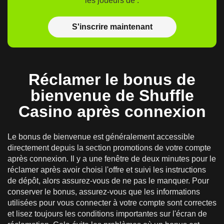
les joueurs de .
S'inscrire maintenant
Réclamer le bonus de
bienvenue de Shuffle
Casino après connexion
Le bonus de bienvenue est généralement accessible
directement depuis la section promotions de votre compte
après connexion. Il y a une fenêtre de deux minutes pour le
réclamer après avoir choisi l'offre et suivi les instructions
de dépôt, alors assurez-vous de ne pas le manquer. Pour
conserver le bonus, assurez-vous que les informations
utilisées pour vous connecter à votre compte sont correctes
et lisez toujours les conditions importantes sur l'écran de