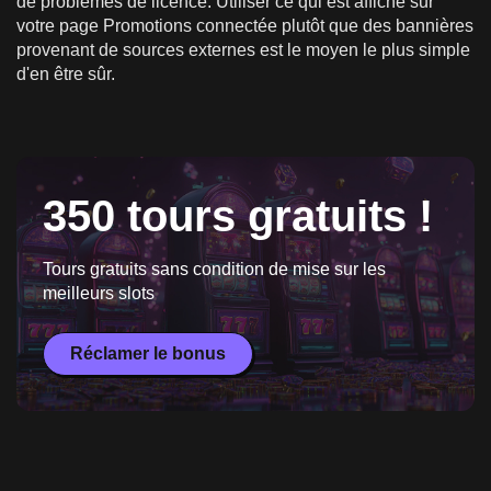
de problèmes de licence. Utiliser ce qui est affiché sur
votre page Promotions connectée plutôt que des bannières
provenant de sources externes est le moyen le plus simple
d'en être sûr.
350 tours gratuits !
Tours gratuits sans condition de mise sur les
meilleurs slots
Réclamer le bonus