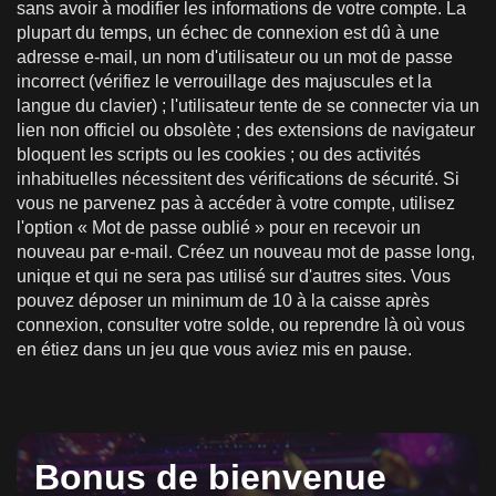
sans avoir à modifier les informations de votre compte. La
plupart du temps, un échec de connexion est dû à une
adresse e-mail, un nom d'utilisateur ou un mot de passe
incorrect (vérifiez le verrouillage des majuscules et la
langue du clavier) ; l'utilisateur tente de se connecter via un
lien non officiel ou obsolète ; des extensions de navigateur
bloquent les scripts ou les cookies ; ou des activités
inhabituelles nécessitent des vérifications de sécurité. Si
vous ne parvenez pas à accéder à votre compte, utilisez
l'option « Mot de passe oublié » pour en recevoir un
nouveau par e-mail. Créez un nouveau mot de passe long,
unique et qui ne sera pas utilisé sur d'autres sites. Vous
pouvez déposer un minimum de 10 à la caisse après
connexion, consulter votre solde, ou reprendre là où vous
en étiez dans un jeu que vous aviez mis en pause.
Bonus de bienvenue