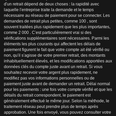
d'un retrait dépend de deux choses : la rapidité avec
laquelle l'entreprise traite la demande et le temps
nécessaire au réseau de paiement pour se connecter. Les
demandes de retrait plus petites, comme 100 , sont
souvent traitées plus rapidement que les plus importantes,
comme 2 000 . C'est particulièrement vrai si des
vérifications supplémentaires sont nécessaires. Parmi les
éléments les plus courants qui affectent les délais de
paiement figurent le fait que votre compte ait été vérifié ou
non, qu'il s'agisse de votre premier retrait, des montants
inhabituellement élevés, et les modifications apportées aux
données clés du compte juste avant un retrait. Si vous
souhaitez recevoir votre argent plus rapidement, ne
modifiez pas vos informations personnelles ou de
paiement juste avant de demander un retrait. Délai normal
pour les paiements : une fois votre compte vérifié et que les
détails du retrait correspondent, le paiement est
généralement effectué le même jour. Selon la méthode, le
traitement réseau peut prendre plus de temps après
approbation. Une fois envoyé, vous pouvez consulter votre