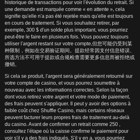
historique de transactions pour voir l'évolution du retrait. Si
une demande est marquée comme « en attente », cela
signifie qu'elle n'a pas été rejetée mais qu'elle est toujours
en cours de traitement. Si vous souhaitez retirer, par
exemple, 300 $ d'un solde plus important, vous pourriez
peut-être le faire en plusieurs fois. Vous pouvez toujours
utiliser l'argent restant sur votre compte,但您可能仍受到某
种限制，例如在交易验证期间。提款经常因支付信息错误、
所选方法不可用于提款或合规检查需要更多信息而被拒绝或
撤销。
Si cela se produit, l'argent sera généralement retourné sur
votre compte de casino, et vous pourrez soumettre à
nouveau avec les informations correctes. Selon la façon
dont vous retirez votre argent et votre mode de paiement,
des frais peuvent s'appliquer. Il peut y avoir des options à
faible coût chez Shuffle Casino, mais certains réseaux
peuvent facturer leurs propres frais de traitement au-delà
du casino. Avant de confirmer un retrait comme 250 ,
consultez l'étape où la caisse confirme le paiement pour
voir s'il y a des frais indiqués. S'il y en a, vous pourriez