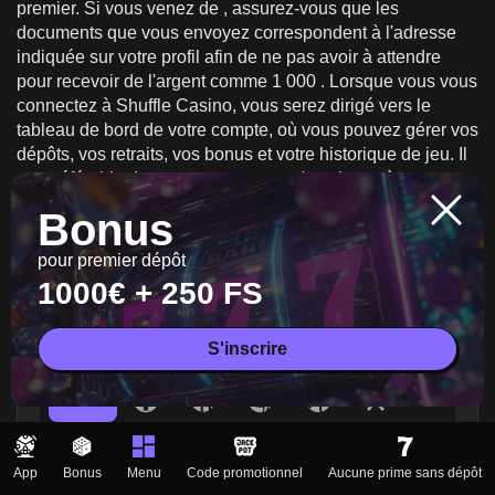
premier. Si vous venez de , assurez-vous que les
documents que vous envoyez correspondent à l'adresse
indiquée sur votre profil afin de ne pas avoir à attendre
pour recevoir de l'argent comme 1 000 . Lorsque vous vous
connectez à Shuffle Casino, vous serez dirigé vers le
tableau de bord de votre compte, où vous pouvez gérer vos
dépôts, vos retraits, vos bonus et votre historique de jeu. Il
est préférable de ne se connecter qu'au site ou à
l'application Shuffle Casino et d'éviter les pages de
Bonus
phishing.
pour premier dépôt
1000€ + 250 FS
Placez Votre Mise
S'inscrire
Tout
App
Bonus
Menu
Code promotionnel
Aucune prime sans dépôt
06.08.2026
22:50