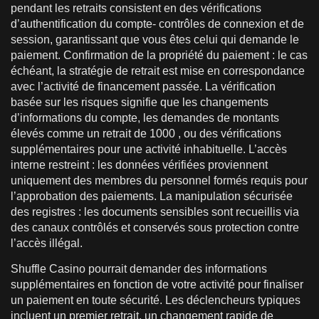
pendant les retraits consistent en des vérifications
d’authentification du compte- contrôles de connexion et de
session, garantissant que vous êtes celui qui demande le
paiement. Confirmation de la propriété du paiement : le cas
échéant, la stratégie de retrait est mise en correspondance
avec l’activité de financement passée. La vérification
basée sur les risques signifie que les changements
d’informations du compte, les demandes de montants
élevés comme un retrait de 1000 , ou des vérifications
supplémentaires pour une activité inhabituelle. L’accès
interne restreint : les données vérifiées proviennent
uniquement des membres du personnel formés requis pour
l’approbation des paiements. La manipulation sécurisée
des registres : les documents sensibles sont recueillis via
des canaux contrôlés et conservés sous protection contre
l’accès illégal.
Shuffle Casino pourrait demander des informations
supplémentaires en fonction de votre activité pour finaliser
un paiement en toute sécurité. Les déclencheurs typiques
incluent un premier retrait, un changement rapide de