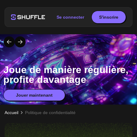
Se connecter
S'inscrire
Joue de manière régulière,
profite davantage
Jouer maintenant
Accueil
Politique de confidentialité