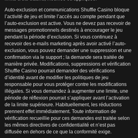
Auto-exclusion et communications Shuffle Casino bloque
l’activité de jeu et limite l’accès au compte pendant que
l’auto-exclusion est active. Vous ne devez pas recevoir de
messages promotionnels destinés à encourager le jeu
pendant la période d’exclusion. Si vous continuez à
recevoir des e-mails marketing après avoir activé l’auto-
exclusion, vous pouvez demander une suppression et une
confirmation via le support ; la demande sera traitée de
manière privée. Modifications, suppressions et vérification
Shuffle Casino pourrait demander des vérifications
d’identité avant de modifier les politiques de jeu
responsable pour vous protéger contre les modifications
illégales. Si vous demandez à augmenter une limite, une
période de réflexion pourrait s’appliquer avant l’activation
de la limite supérieure. Habituellement, les réductions
prennent effet immédiatement. Toute information de
vérification recueillie pour ces demandes est traitée selon
les mêmes directives de confidentialité et n’est pas
diffusée en dehors de ce que la conformité exige.