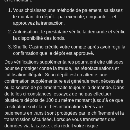
Vous choisissez une méthode de paiement, saisissez
le montant du dépôt—par exemple, cinquante —et
approuvez la transaction.
Autorisation : le prestataire vérifie la demande et vérifie
la disponibilité des fonds.
Shuffle Casino crédite votre compte après avoir reçu la
confirmation que le dépôt est approuvé.
Des vérifications supplémentaires pourraient être utilisées
pour se protéger contre la fraude, les rétrofacturations et
l’utilisation illégale. Si un dépôt est en attente, une
confirmation supplémentaire est généralement nécessaire
ou la source de paiement traite toujours la demande. Dans
de telles circonstances, essayez de ne pas effectuer
plusieurs dépôts de 100 du même montant jusqu’à ce que
la situation soit claire. Les informations liées aux
paiements en transit sont protégées par le chiffrement et la
transmission sécurisée. Lorsque vous transmettez des
données via la caisse, cela réduit votre risque