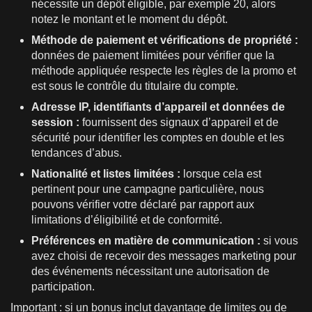
nécessite un dépôt éligible, par exemple 20, alors
notez le montant et le moment du dépôt.
Méthode de paiement et vérifications de propriété :
données de paiement limitées pour vérifier que la
méthode appliquée respecte les règles de la promo et
est sous le contrôle du titulaire du compte.
Adresse IP, identifiants d’appareil et données de
session :
fournissent des signaux d’appareil et de
sécurité pour identifier les comptes en double et les
tendances d’abus.
Nationalité et listes limitées :
lorsque cela est
pertinent pour une campagne particulière, nous
pouvons vérifier votre déclaré par rapport aux
limitations d’éligibilité et de conformité.
Préférences en matière de communication :
si vous
avez choisi de recevoir des messages marketing pour
des événements nécessitant une autorisation de
participation.
Important : si un bonus inclut davantage de limites ou de