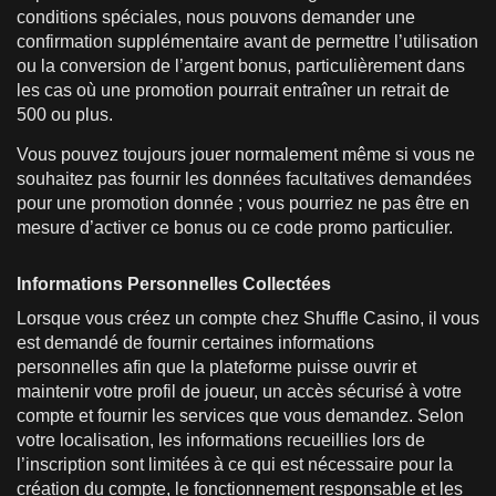
conditions spéciales, nous pouvons demander une
confirmation supplémentaire avant de permettre l’utilisation
ou la conversion de l’argent bonus, particulièrement dans
les cas où une promotion pourrait entraîner un retrait de
500 ou plus.
Vous pouvez toujours jouer normalement même si vous ne
souhaitez pas fournir les données facultatives demandées
pour une promotion donnée ; vous pourriez ne pas être en
mesure d’activer ce bonus ou ce code promo particulier.
Informations Personnelles Collectées
Lorsque vous créez un compte chez Shuffle Casino, il vous
est demandé de fournir certaines informations
personnelles afin que la plateforme puisse ouvrir et
maintenir votre profil de joueur, un accès sécurisé à votre
compte et fournir les services que vous demandez. Selon
votre localisation, les informations recueillies lors de
l’inscription sont limitées à ce qui est nécessaire pour la
création du compte, le fonctionnement responsable et les