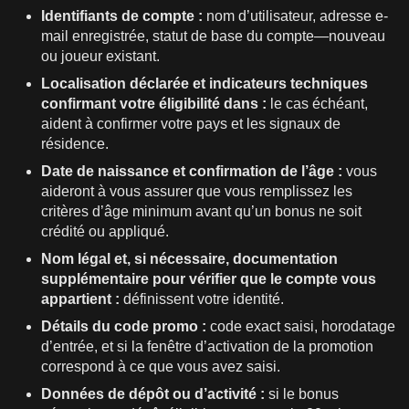
Identifiants de compte :
nom d’utilisateur, adresse e-
mail enregistrée, statut de base du compte—nouveau
ou joueur existant.
Localisation déclarée et indicateurs techniques
confirmant votre éligibilité dans :
le cas échéant,
aident à confirmer votre pays et les signaux de
résidence.
Date de naissance et confirmation de l’âge :
vous
aideront à vous assurer que vous remplissez les
critères d’âge minimum avant qu’un bonus ne soit
crédité ou appliqué.
Nom légal et, si nécessaire, documentation
supplémentaire pour vérifier que le compte vous
appartient :
définissent votre identité.
Détails du code promo :
code exact saisi, horodatage
d’entrée, et si la fenêtre d’activation de la promotion
correspond à ce que vous avez saisi.
Données de dépôt ou d’activité :
si le bonus