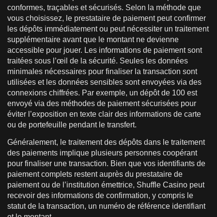
conformes, traçables et sécurisés. Selon la méthode que
vous choisissez, le prestataire de paiement peut confirmer
les dépôts immédiatement ou peut nécessiter un traitement
supplémentaire avant que le montant ne devienne
accessible pour jouer. Les informations de paiement sont
traitées sous l’œil de la sécurité. Seules les données
minimales nécessaires pour finaliser la transaction sont
utilisées et les données sensibles sont envoyées via des
connexions chiffrées. Par exemple, un dépôt de 100 est
envoyé via des méthodes de paiement sécurisées pour
éviter l’exposition en texte clair des informations de carte
ou de portefeuille pendant le transfert.
Généralement, le traitement des dépôts dans le traitement
des paiements implique plusieurs personnes coopérant
pour finaliser une transaction. Bien que vos identifiants de
paiement complets restent auprès du prestataire de
paiement ou de l’institution émettrice, Shuffle Casino peut
recevoir des informations de confirmation, y compris le
statut de la transaction, un numéro de référence identifiant
et le montant.