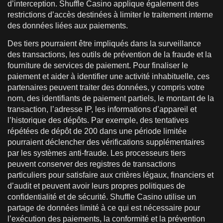
d’interception. Shuffle Casino applique également des
restrictions d’accès destinées à limiter le traitement interne
des données liées aux paiements.
Des tiers pourraient être impliqués dans la surveillance
des transactions, les outils de prévention de la fraude et la
fourniture de services de paiement. Pour finaliser le
paiement et aider à identifier une activité inhabituelle, ces
partenaires peuvent traiter des données, y compris votre
nom, des identifiants de paiement partiels, le montant de la
transaction, l’adresse IP, les informations d’appareil et
l’historique des dépôts. Par exemple, des tentatives
répétées de dépôt de 200 dans une période limitée
pourraient déclencher des vérifications supplémentaires
par les systèmes anti-fraude. Les processeurs tiers
peuvent conserver des registres de transactions
particuliers pour satisfaire aux critères légaux, financiers et
d’audit et peuvent avoir leurs propres politiques de
confidentialité et de sécurité. Shuffle Casino utilise un
partage de données limité à ce qui est nécessaire pour
l’exécution des paiements, la conformité et la prévention