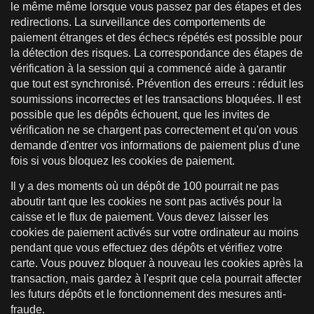
le même même lorsque vous passez par des étapes et des
redirections. La surveillance des comportements de
paiement étranges et des échecs répétés est possible pour
la détection des risques. La correspondance des étapes de
vérification à la session qui a commencé aide à garantir
que tout est synchronisé. Prévention des erreurs : réduit les
soumissions incorrectes et les transactions bloquées. Il est
possible que les dépôts échouent, que les invites de
vérification ne se chargent pas correctement et qu'on vous
demande d'entrer vos informations de paiement plus d'une
fois si vous bloquez les cookies de paiement.
Il y a des moments où un dépôt de 100 pourrait ne pas
aboutir tant que les cookies ne sont pas activés pour la
caisse et le flux de paiement. Vous devez laisser les
cookies de paiement activés sur votre ordinateur au moins
pendant que vous effectuez des dépôts et vérifiez votre
carte. Vous pouvez bloquer à nouveau les cookies après la
transaction, mais gardez à l'esprit que cela pourrait affecter
les futurs dépôts et le fonctionnement des mesures anti-
fraude.