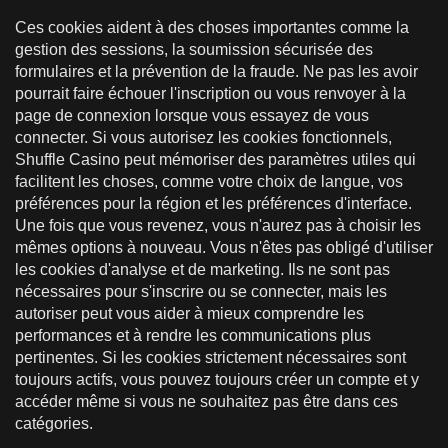
Ces cookies aident à des choses importantes comme la
gestion des sessions, la soumission sécurisée des
formulaires et la prévention de la fraude. Ne pas les avoir
pourrait faire échouer l'inscription ou vous renvoyer à la
page de connexion lorsque vous essayez de vous
connecter. Si vous autorisez les cookies fonctionnels,
Shuffle Casino peut mémoriser des paramètres utiles qui
facilitent les choses, comme votre choix de langue, vos
préférences pour la région et les préférences d'interface.
Une fois que vous revenez, vous n'aurez pas à choisir les
mêmes options à nouveau. Vous n'êtes pas obligé d'utiliser
les cookies d'analyse et de marketing. Ils ne sont pas
nécessaires pour s'inscrire ou se connecter, mais les
autoriser peut vous aider à mieux comprendre les
performances et à rendre les communications plus
pertinentes. Si les cookies strictement nécessaires sont
toujours actifs, vous pouvez toujours créer un compte et y
accéder même si vous ne souhaitez pas être dans ces
catégories.