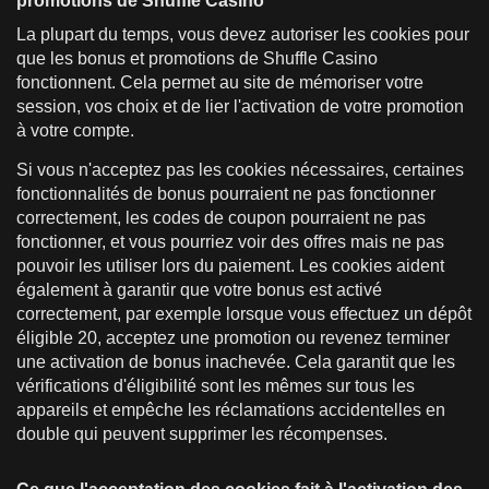
promotions de Shuffle Casino
La plupart du temps, vous devez autoriser les cookies pour
que les bonus et promotions de Shuffle Casino
fonctionnent. Cela permet au site de mémoriser votre
session, vos choix et de lier l'activation de votre promotion
à votre compte.
Si vous n'acceptez pas les cookies nécessaires, certaines
fonctionnalités de bonus pourraient ne pas fonctionner
correctement, les codes de coupon pourraient ne pas
fonctionner, et vous pourriez voir des offres mais ne pas
pouvoir les utiliser lors du paiement. Les cookies aident
également à garantir que votre bonus est activé
correctement, par exemple lorsque vous effectuez un dépôt
éligible 20, acceptez une promotion ou revenez terminer
une activation de bonus inachevée. Cela garantit que les
vérifications d'éligibilité sont les mêmes sur tous les
appareils et empêche les réclamations accidentelles en
double qui peuvent supprimer les récompenses.