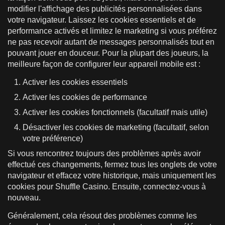
modifier l'affichage des publicités personnalisées dans
votre navigateur. Laissez les cookies essentiels et de
performance activés et limitez le marketing si vous préférez
ne pas recevoir autant de messages personnalisés tout en
pouvant jouer en douceur. Pour la plupart des joueurs, la
meilleure façon de configurer leur appareil mobile est :
Activer les cookies essentiels
Activer les cookies de performance
Activer les cookies fonctionnels (facultatif mais utile)
Désactiver les cookies de marketing (facultatif, selon
votre préférence)
Si vous rencontrez toujours des problèmes après avoir
effectué ces changements, fermez tous les onglets de votre
navigateur et effacez votre historique, mais uniquement les
cookies pour Shuffle Casino. Ensuite, connectez-vous à
nouveau.
Généralement, cela résout des problèmes comme les