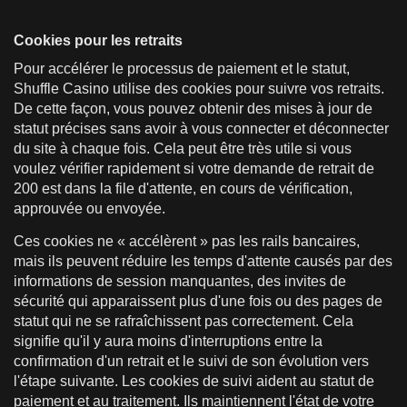
Cookies pour les retraits
Pour accélérer le processus de paiement et le statut,
Shuffle Casino utilise des cookies pour suivre vos retraits.
De cette façon, vous pouvez obtenir des mises à jour de
statut précises sans avoir à vous connecter et déconnecter
du site à chaque fois. Cela peut être très utile si vous
voulez vérifier rapidement si votre demande de retrait de
200 est dans la file d'attente, en cours de vérification,
approuvée ou envoyée.
Ces cookies ne « accélèrent » pas les rails bancaires,
mais ils peuvent réduire les temps d'attente causés par des
informations de session manquantes, des invites de
sécurité qui apparaissent plus d'une fois ou des pages de
statut qui ne se rafraîchissent pas correctement. Cela
signifie qu'il y aura moins d'interruptions entre la
confirmation d'un retrait et le suivi de son évolution vers
l'étape suivante. Les cookies de suivi aident au statut de
paiement et au traitement. Ils maintiennent l'état de votre