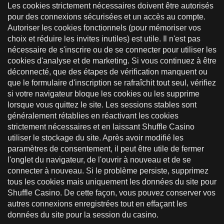
Les cookies strictement nécessaires doivent être autorisés
pour des connexions sécurisées et un accès au compte.
Autoriser les cookies fonctionnels (pour mémoriser vos
choix et réduire les invites inutiles) est utile. Il n'est pas
nécessaire de s'inscrire ou de se connecter pour utiliser les
cookies d'analyse et de marketing. Si vous continuez à être
déconnecté, que des étapes de vérification manquent ou
que le formulaire d'inscription se rafraîchit tout seul, vérifiez
si votre navigateur bloque les cookies ou les supprime
lorsque vous quittez le site. Les sessions stables sont
généralement rétablies en réactivant les cookies
strictement nécessaires et en laissant Shuffle Casino
utiliser le stockage du site. Après avoir modifié les
paramètres de consentement, il peut être utile de fermer
l'onglet du navigateur, de l'ouvrir à nouveau et de se
connecter à nouveau. Si le problème persiste, supprimez
tous les cookies mais uniquement les données du site pour
Shuffle Casino. De cette façon, vous pouvez conserver vos
autres connexions enregistrées tout en effaçant les
données du site pour la session du casino.