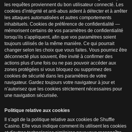
les requêtes proviennent du bon utilisateur connecté. Les
cookies d'intégrité et anti-abus aident à détecter et à arrêter
les attaques automatisées et autres comportements
inhabituels. Cookies de préférence de confidentialité —
mémorisent certains de vos paramètres de confidentialité
lorsqu'ils s'appliquent, afin que vos paramètres soient
toujours utilisés de la même manière. Ce qui pourrait
changer selon les choix que vous faites. Vous pourriez être
déconnecté plus souvent, être invité à confirmer des
actions plus d'une fois ou ne pas pouvoir accéder aux
zones protégées si vous bloquez ou supprimez des
cookies de sécurité dans les paramètres de votre
navigateur. Gardez toujours votre navigateur à jour et
n'autorisez que les cookies strictement nécessaires pour
une navigation sécurisée.
Politique relative aux cookies
Il s'agit de la politique relative aux cookies de Shuffle
Casino. Elle vous indique comment ils utilisent les cookies