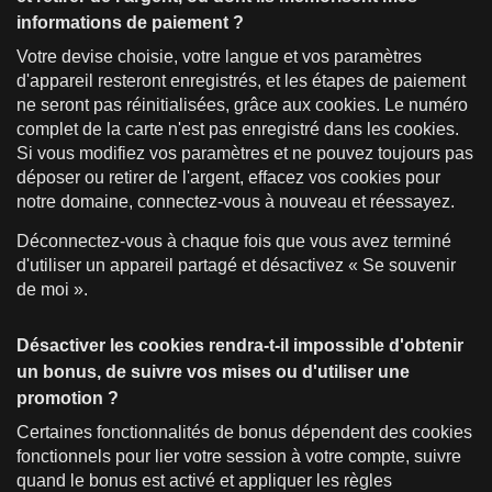
informations de paiement ?
Votre devise choisie, votre langue et vos paramètres
d'appareil resteront enregistrés, et les étapes de paiement
ne seront pas réinitialisées, grâce aux cookies. Le numéro
complet de la carte n'est pas enregistré dans les cookies.
Si vous modifiez vos paramètres et ne pouvez toujours pas
déposer ou retirer de l'argent, effacez vos cookies pour
notre domaine, connectez-vous à nouveau et réessayez.
Déconnectez-vous à chaque fois que vous avez terminé
d'utiliser un appareil partagé et désactivez « Se souvenir
de moi ».
Désactiver les cookies rendra-t-il impossible d'obtenir
un bonus, de suivre vos mises ou d'utiliser une
promotion ?
Certaines fonctionnalités de bonus dépendent des cookies
fonctionnels pour lier votre session à votre compte, suivre
quand le bonus est activé et appliquer les règles