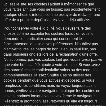
utilisez le site, les cookies l'aident à mémoriser ce que
vous faites afin que vous ne fassiez pas accidentellement
quelque chose d'interdit, comme essayer de réclamer une
offre de « premier dépôt » après l'avoir déjà utilisée.
Pour conserver votre éligibilité, vous devez faire des
choses comme accepter les cookies lorsqu'on vous le
demande, en particulier ceux qui concernent le
fonctionnement du site et vos préférences. N'oubliez pas
d'activer toutes les pages de bonus en un seul flux, pas
dans plusieurs onglets lors de la réclamation d'une offre.
Ne supprimez pas vos cookies tant que vous n'avez pas vu
que votre bonus a été ajouté à votre compte. Si vous avez
des paramètres de confidentialité stricts ou des modules
complémentaires, laissez Shuffle Casino utiliser des
cookies pendant que vous activez et déposez. Si vous
remplissez les conditions mais ne voyez toujours pas le
bonus, vérifiez si votre navigateur a bloqué les cookies ou
les a supprimés lorsque vous avez fermé le navigateur.
Réentrez la promotion, assurez-vous qu'elle est toujours