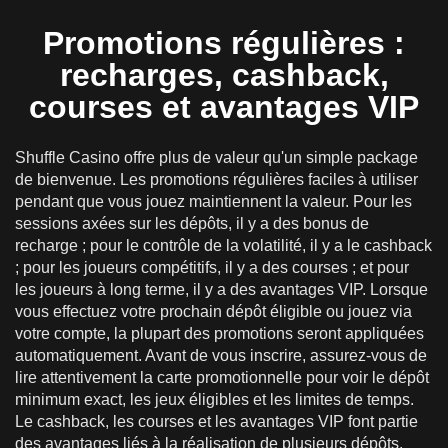
Promotions régulières :
recharges, cashback,
courses et avantages VIP
Shuffle Casino offre plus de valeur qu'un simple package
de bienvenue. Les promotions régulières faciles à utiliser
pendant que vous jouez maintiennent la valeur. Pour les
sessions axées sur les dépôts, il y a des bonus de
recharge ; pour le contrôle de la volatilité, il y a le cashback
; pour les joueurs compétitifs, il y a des courses ; et pour
les joueurs à long terme, il y a des avantages VIP. Lorsque
vous effectuez votre prochain dépôt éligible ou jouez via
votre compte, la plupart des promotions seront appliquées
automatiquement. Avant de vous inscrire, assurez-vous de
lire attentivement la carte promotionnelle pour voir le dépôt
minimum exact, les jeux éligibles et les limites de temps.
Le cashback, les courses et les avantages VIP font partie
des avantages liés à la réalisation de plusieurs dépôts.