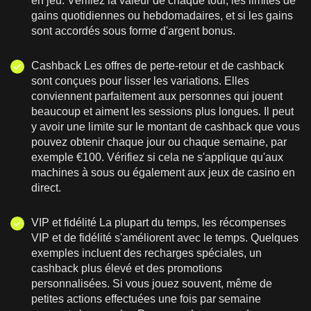
en jeu. Vérifiez la valeur de chaque tour, les limites de
gains quotidiennes ou hebdomadaires, et si les gains
sont accordés sous forme d'argent bonus.
Cashback Les offres de perte-retour et de cashback
sont conçues pour lisser les variations. Elles
conviennent parfaitement aux personnes qui jouent
beaucoup et aiment les sessions plus longues. Il peut
y avoir une limite sur le montant de cashback que vous
pouvez obtenir chaque jour ou chaque semaine, par
exemple €100. Vérifiez si cela ne s'applique qu'aux
machines à sous ou également aux jeux de casino en
direct.
VIP et fidélité La plupart du temps, les récompenses
VIP et de fidélité s'améliorent avec le temps. Quelques
exemples incluent des recharges spéciales, un
cashback plus élevé et des promotions
personnalisées. Si vous jouez souvent, même de
petites actions effectuées une fois par semaine