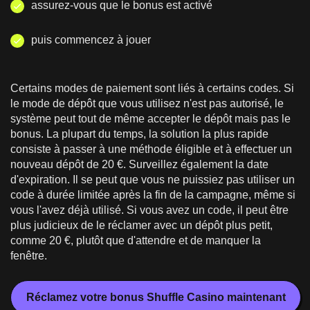
assurez-vous que le bonus est activé
puis commencez à jouer
Certains modes de paiement sont liés à certains codes. Si
le mode de dépôt que vous utilisez n'est pas autorisé, le
système peut tout de même accepter le dépôt mais pas le
bonus. La plupart du temps, la solution la plus rapide
consiste à passer à une méthode éligible et à effectuer un
nouveau dépôt de 20 €. Surveillez également la date
d'expiration. Il se peut que vous ne puissiez pas utiliser un
code à durée limitée après la fin de la campagne, même si
vous l'avez déjà utilisé. Si vous avez un code, il peut être
plus judicieux de le réclamer avec un dépôt plus petit,
comme 20 €, plutôt que d'attendre et de manquer la
fenêtre.
Réclamez votre bonus Shuffle Casino maintenant