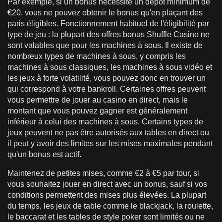
Par exemple, si un bonus nécessite un dépôt minimum de
€20, vous ne pouvez obtenir le bonus qu'en plaçant des
paris éligibles. Fonctionnement habituel de l'éligibilité par
type de jeu : la plupart des offres bonus Shuffle Casino ne
sont valables que pour les machines à sous. Il existe de
nombreux types de machines à sous, y compris les
machines à sous classiques, les machines à sous vidéo et
les jeux à forte volatilité, vous pouvez donc en trouver un
qui correspond à votre bankroll. Certaines offres peuvent
vous permettre de jouer au casino en direct, mais le
montant que vous pouvez gagner est généralement
inférieur à celui des machines à sous. Certains types de
jeux peuvent ne pas être autorisés aux tables en direct ou
il peut y avoir des limites sur les mises maximales pendant
qu'un bonus est actif.
Maintenez de petites mises, comme €2 à €5 par tour, si
vous souhaitez jouer en direct avec un bonus, sauf si vos
conditions permettent des mises plus élevées. La plupart
du temps, les jeux de table comme le blackjack, la roulette,
le baccarat et les tables de style poker sont limités ou ne