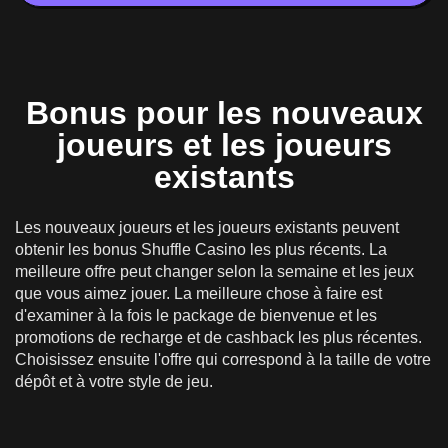
Bonus pour les nouveaux
joueurs et les joueurs
existants
Les nouveaux joueurs et les joueurs existants peuvent
obtenir les bonus Shuffle Casino les plus récents. La
meilleure offre peut changer selon la semaine et les jeux
que vous aimez jouer. La meilleure chose à faire est
d'examiner à la fois le package de bienvenue et les
promotions de recharge et de cashback les plus récentes.
Choisissez ensuite l'offre qui correspond à la taille de votre
dépôt et à votre style de jeu.