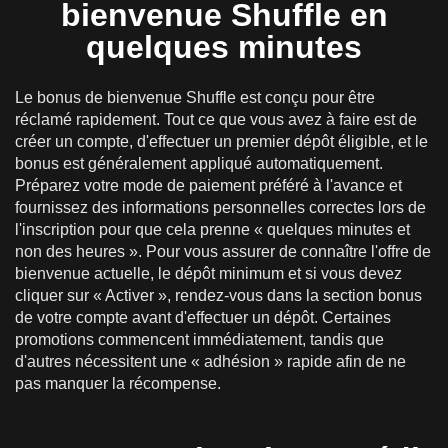
bienvenue Shuffle en
quelques minutes
Le bonus de bienvenue Shuffle est conçu pour être
réclamé rapidement. Tout ce que vous avez à faire est de
créer un compte, d'effectuer un premier dépôt éligible, et le
bonus est généralement appliqué automatiquement.
Préparez votre mode de paiement préféré à l'avance et
fournissez des informations personnelles correctes lors de
l'inscription pour que cela prenne « quelques minutes et
non des heures ». Pour vous assurer de connaître l'offre de
bienvenue actuelle, le dépôt minimum et si vous devez
cliquer sur « Activer », rendez-vous dans la section bonus
de votre compte avant d'effectuer un dépôt. Certaines
promotions commencent immédiatement, tandis que
d'autres nécessitent une « adhésion » rapide afin de ne
pas manquer la récompense.