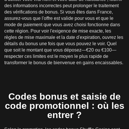
des informations incorrectes peut prolonger le traitement
des vérifications de bonus. Si vous êtes dans France,
assurez-vous que l'offre est valide pour vous et que le
mode de paiement que vous avez choisi fonctionne dans
cette région. Pour voir l'exigence de mise exacte, les
règles de mise maximale et la date d'expiration, ouvrez les
détails du bonus une fois que vous pouvez le voir. Quel
que soit le montant que vous déposez—€20 ou €100—
respecter ces limites est le moyen le plus rapide de
transformer le bonus de bienvenue en gains encaissables.
Codes bonus et saisie de
code promotionnel : où les
entrer ?