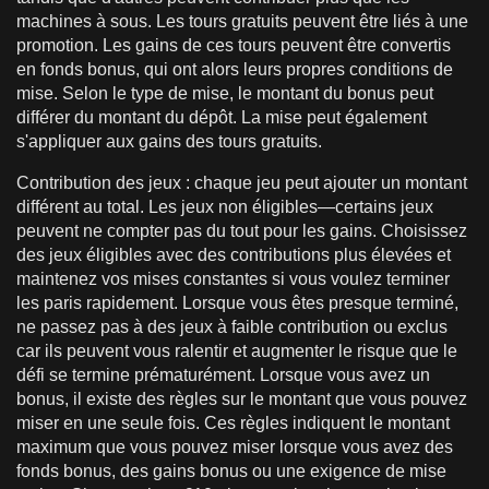
machines à sous. Les tours gratuits peuvent être liés à une
promotion. Les gains de ces tours peuvent être convertis
en fonds bonus, qui ont alors leurs propres conditions de
mise. Selon le type de mise, le montant du bonus peut
différer du montant du dépôt. La mise peut également
s'appliquer aux gains des tours gratuits.
Contribution des jeux : chaque jeu peut ajouter un montant
différent au total. Les jeux non éligibles—certains jeux
peuvent ne compter pas du tout pour les gains. Choisissez
des jeux éligibles avec des contributions plus élevées et
maintenez vos mises constantes si vous voulez terminer
les paris rapidement. Lorsque vous êtes presque terminé,
ne passez pas à des jeux à faible contribution ou exclus
car ils peuvent vous ralentir et augmenter le risque que le
défi se termine prématurément. Lorsque vous avez un
bonus, il existe des règles sur le montant que vous pouvez
miser en une seule fois. Ces règles indiquent le montant
maximum que vous pouvez miser lorsque vous avez des
fonds bonus, des gains bonus ou une exigence de mise