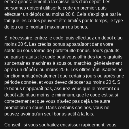
entrez généralement à la caisse lors d'un dépôt. Les
personnes doivent utiliser le code en premier, puis
effectuer un dépôt d'au moins 20 €. Cela s'explique par le
fait que les codes peuvent être limités par le temps, le type
de jeu ou le montant maximum du bonus.
Si nécessaire, entrez le code, puis effectuez un dépôt d'au
moins 20 €. Les crédits bonus apparaîtront dans votre
solde ou sous forme de portefeuille bonus. Tours gratuits
ou paris gratuits : le code peut vous offrir des tours gratuits
sur certaines machines à sous ou marchés, généralement
après un dépôt d'au moins 20 €. Les offres réutilisables ne
fonctionnent généralement que certains jours ou après une
période donnée, et vous devez déposer au moins 20 €. Si
le bonus n'apparaît pas, assurez-vous que le montant du
dépôt atteint au moins le minimum, que le code est saisi
correctement et que vous n'aviez pas déjà une autre
promotion en cours. Dans certains casinos, vous ne
pouvez avoir qu'un seul bonus actif à la fois.
Conseil : si vous souhaitez encaisser rapidement, vous