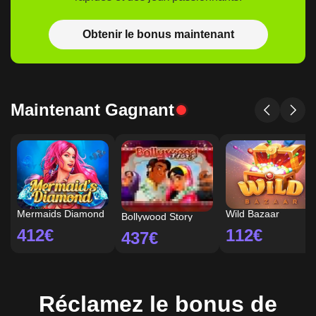
Obtenir le bonus maintenant
Maintenant Gagnant
Mermaids Diamond
Wild Bazaar
Bollywood Story
412€
112€
437€
Réclamez le bonus de