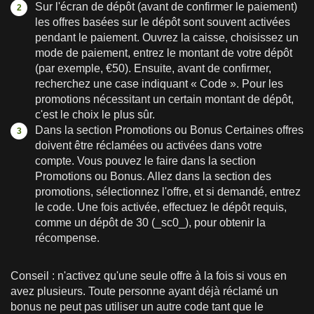
Sur l'écran de dépôt (avant de confirmer le paiement)
les offres basées sur le dépôt sont souvent activées
pendant le paiement. Ouvrez la caisse, choisissez un
mode de paiement, entrez le montant de votre dépôt
(par exemple, €50). Ensuite, avant de confirmer,
recherchez une case indiquant « Code ». Pour les
promotions nécessitant un certain montant de dépôt,
c'est le choix le plus sûr.
Dans la section Promotions ou Bonus Certaines offres
doivent être réclamées ou activées dans votre
compte. Vous pouvez le faire dans la section
Promotions ou Bonus. Allez dans la section des
promotions, sélectionnez l'offre, et si demandé, entrez
le code. Une fois activée, effectuez le dépôt requis,
comme un dépôt de 30 (_sc0_), pour obtenir la
récompense.
Conseil : n'activez qu'une seule offre à la fois si vous en
avez plusieurs. Toute personne ayant déjà réclamé un
bonus ne peut pas utiliser un autre code tant que le