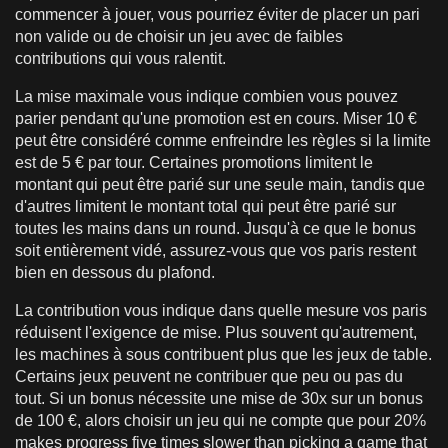
commencer à jouer, vous pourriez éviter de placer un pari
non valide ou de choisir un jeu avec de faibles
contributions qui vous ralentit.
La mise maximale vous indique combien vous pouvez
parier pendant qu'une promotion est en cours. Miser 10 €
peut être considéré comme enfreindre les règles si la limite
est de 5 € par tour. Certaines promotions limitent le
montant qui peut être parié sur une seule main, tandis que
d'autres limitent le montant total qui peut être parié sur
toutes les mains dans un round. Jusqu'à ce que le bonus
soit entièrement vidé, assurez-vous que vos paris restent
bien en dessous du plafond.
La contribution vous indique dans quelle mesure vos paris
réduisent l'exigence de mise. Plus souvent qu'autrement,
les machines à sous contribuent plus que les jeux de table.
Certains jeux peuvent ne contribuer que peu ou pas du
tout. Si un bonus nécessite une mise de 30x sur un bonus
de 100 €, alors choisir un jeu qui ne compte que pour 20%
makes progress five times slower than picking a game that