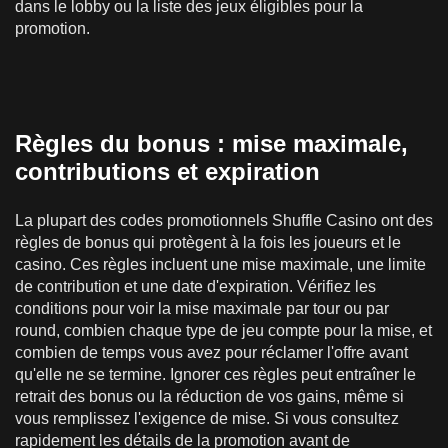
dans le lobby ou la liste des jeux éligibles pour la
promotion.
Règles du bonus : mise maximale,
contributions et expiration
La plupart des codes promotionnels Shuffle Casino ont des
règles de bonus qui protègent à la fois les joueurs et le
casino. Ces règles incluent une mise maximale, une limite
de contribution et une date d'expiration. Vérifiez les
conditions pour voir la mise maximale par tour ou par
round, combien chaque type de jeu compte pour la mise, et
combien de temps vous avez pour réclamer l'offre avant
qu'elle ne se termine. Ignorer ces règles peut entraîner le
retrait des bonus ou la réduction de vos gains, même si
vous remplissez l'exigence de mise. Si vous consultez
rapidement les détails de la promotion avant de