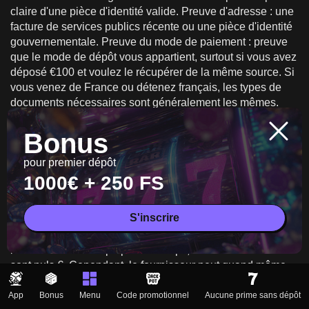
claire d'une pièce d'identité valide. Preuve d'adresse : une
facture de services publics récente ou une pièce d'identité
gouvernementale. Preuve du mode de paiement : preuve
que le mode de dépôt vous appartient, surtout si vous avez
déposé €100 et voulez le récupérer de la même source. Si
vous venez de France ou détenez français, les types de
documents nécessaires sont généralement les mêmes.
Cependant, les formats acceptés et les règles de validation
peuvent être un peu différents. Téléversez des images de
Bonus
haute qualité, assurez-vous que les coins ne sont pas
pour premier dépôt
coupés et que les noms et dates sont lisibles pour éviter
1000€ + 250 FS
qu'on vous demande de les soumettre à nouveau.
Frais et à quoi s'attendre : Shuffle Casino essaie de rendre
S'inscrire
les retraits aussi faciles que possible, mais des frais
peuvent s'appliquer selon le fournisseur de paiement ou
l'état du réseau. La plupart du temps, les frais du casino
sont nuls €. Cependant, le fournisseur peut quand même
vous facturer des frais ou des coûts de conversion, surtout
si vous utilisez un mode différent pour déposer de l'argent
App
Bonus
Menu
Code promotionnel
Aucune prime sans dépôt