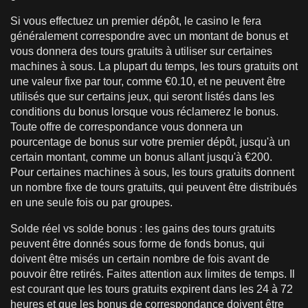
Si vous effectuez un premier dépôt, le casino le fera
généralement correspondre avec un montant de bonus et
vous donnera des tours gratuits à utiliser sur certaines
machines à sous. La plupart du temps, les tours gratuits ont
une valeur fixe par tour, comme €0.10, et ne peuvent être
utilisés que sur certains jeux, qui seront listés dans les
conditions du bonus lorsque vous réclamerez le bonus.
Toute offre de correspondance vous donnera un
pourcentage de bonus sur votre premier dépôt, jusqu'à un
certain montant, comme un bonus allant jusqu'à €200.
Pour certaines machines à sous, les tours gratuits donnent
un nombre fixe de tours gratuits, qui peuvent être distribués
en une seule fois ou par groupes.
Solde réel vs solde bonus : les gains des tours gratuits
peuvent être donnés sous forme de fonds bonus, qui
doivent être misés un certain nombre de fois avant de
pouvoir être retirés. Faites attention aux limites de temps. Il
est courant que les tours gratuits expirent dans les 24 à 72
heures et que les bonus de correspondance doivent être