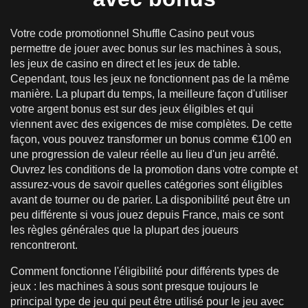
Votre code promotionnel Shuffle Casino peut vous
permettre de jouer avec bonus sur les machines à sous,
les jeux de casino en direct et les jeux de table.
Cependant, tous les jeux ne fonctionnent pas de la même
manière. La plupart du temps, la meilleure façon d'utiliser
votre argent bonus est sur des jeux éligibles et qui
viennent avec des exigences de mise complètes. De cette
façon, vous pouvez transformer un bonus comme €100 en
une progression de valeur réelle au lieu d'un jeu arrêté.
Ouvrez les conditions de la promotion dans votre compte et
assurez-vous de savoir quelles catégories sont éligibles
avant de tourner ou de parier. La disponibilité peut être un
peu différente si vous jouez depuis France, mais ce sont
les règles générales que la plupart des joueurs
rencontreront.
Comment fonctionne l'éligibilité pour différents types de
jeux : les machines à sous sont presque toujours le
principal type de jeu qui peut être utilisé pour le jeu avec