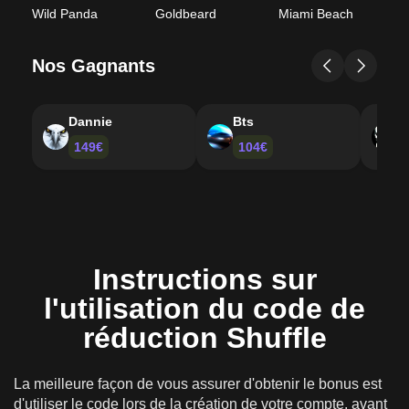
Wild Panda
Goldbeard
Miami Beach
E
Limites sur les dépôts minimum et maximum, les
retraits et les limites quotidiennes
Nos Gagnants
Dannie
Bts
Y
149€
104€
Instructions sur
l'utilisation du code de
réduction Shuffle
La meilleure façon de vous assurer d'obtenir le bonus est
d'utiliser le code lors de la création de votre compte, avant