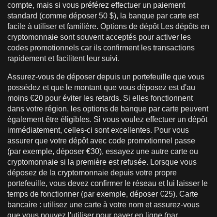
compte, mais si vous préférez effectuer un paiement
standard (comme déposer 50 $), la banque par carte est
facile à utiliser et familière. Options de dépôt Les dépôts en
cryptomonnaie sont souvent acceptés pour activer les
codes promotionnels car ils confirment les transactions
rapidement et facilitent leur suivi.
Assurez-vous de déposer depuis un portefeuille que vous
possédez et que le montant que vous déposez est d'au
moins €20 pour éviter les retards. Si elles fonctionnent
dans votre région, les options de banque par carte peuvent
également être éligibles. Si vous voulez effectuer un dépôt
immédiatement, celles-ci sont excellentes. Pour vous
assurer que votre dépôt avec code promotionnel passe
(par exemple, déposer €30), essayez une autre carte ou
cryptomonnaie si la première est refusée. Lorsque vous
déposez de la cryptomonnaie depuis votre propre
portefeuille, vous devez confirmer le réseau et lui laisser le
temps de fonctionner (par exemple, déposer €25). Carte
bancaire : utilisez une carte à votre nom et assurez-vous
que vous pouvez l'utiliser pour payer en ligne (par