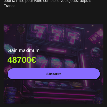
pour la mise pour votre compte si vous jouez depuis
France.
Gain maximum
48700€
S'inscrire