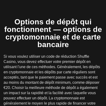
Options de dépôt qui
fonctionnent — options de
cryptomonnaie et de carte
bancaire
Si vous voulez utiliser un code de réduction Shuffle
Casino, vous devez effectuer votre premier dépôt en
utilisant l'une de ces méthodes. Généralement, les dépôts
en cryptomonnaie et les dépôts par carte réguliers sont
acceptés, tant que le paiement passe avec succès et est
au moins du montant de dépôt minimum, comme déposer
€20. Choisir la meilleure méthode de dépôt a également
un impact sur la rapidité et la facilité avec laquelle vous
pouvez effectuer un dépôt. La cryptomonnaie est
généralement le moyen le plus rapide de financer votre