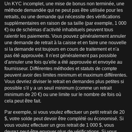
Un KYC incomplet, une mise de bonus non terminée, une
méthode demandée qui ne peut pas être utilisée pour les
retraits, ou une demande qui nécessite des vérifications
supplémentaires en raison de sa taille (par exemple, 1 000
€) ou de schémas d'activité inhabituels peuvent tous
ralentir les paiements. Vous pouvez généralement annuler
une demande de retrait à la caisse et en faire une nouvelle
si la demande est toujours en cours de traitement et n'a
pas été approuvée. Il n'est généralement pas possible
d'annuler une fois qu'elle a été approuvée et envoyée au
fournisseur. Différentes méthodes et statuts de compte
peuvent avoir des limites minimum et maximum différentes.
Vous devriez diviser le retrait en demandes plus petites si
possible s'il y a un seuil minimum (comme un retrait
minimum de 20 €) ou une limite sur le nombre de fois où
cela peut être fait.
Par exemple, si vous voulez effectuer un petit retrait de 20
$, votre solde peut devoir être complété ou économisé. Si
vous voulez effectuer un gros retrait de 1 000 $, vous
devrez peut-être envoyer plus de vérifications. Si vous