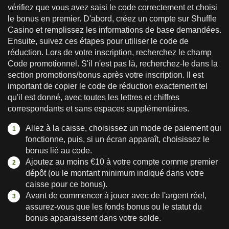
vérifiez que vous avez saisi le code correctement et choisi
le bonus en premier. D'abord, créez un compte sur Shuffle
Casino et remplissez les informations de base demandées.
Ensuite, suivez ces étapes pour utiliser le code de
réduction. Lors de votre inscription, recherchez le champ
Code promotionnel. S'il n'est pas là, recherchez-le dans la
section promotions/bonus après votre inscription. Il est
important de copier le code de réduction exactement tel
qu'il est donné, avec toutes les lettres et chiffres
correspondants et sans espaces supplémentaires.
Allez à la caisse, choisissez un mode de paiement qui
fonctionne, puis, si un écran apparaît, choisissez le
bonus lié au code.
Ajoutez au moins €10 à votre compte comme premier
dépôt (ou le montant minimum indiqué dans votre
caisse pour ce bonus).
Avant de commencer à jouer avec de l'argent réel,
assurez-vous que les fonds bonus ou le statut du
bonus apparaissent dans votre solde.