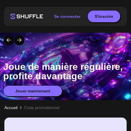
Se connecter
S'inscrire
Joue de manière régulière,
profite davantage
Jouer maintenant
Accueil
Code promotionnel