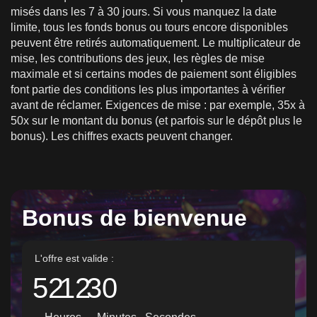
misés dans les 7 à 30 jours. Si vous manquez la date
limite, tous les fonds bonus ou tours encore disponibles
peuvent être retirés automatiquement. Le multiplicateur de
mise, les contributions des jeux, les règles de mise
maximale et si certains modes de paiement sont éligibles
font partie des conditions les plus importantes à vérifier
avant de réclamer. Exigences de mise : par exemple, 35x à
50x sur le montant du bonus (et parfois sur le dépôt plus le
bonus). Les chiffres exacts peuvent changer.
Bonus de bienvenue
L'offre est valide :
52
12
28