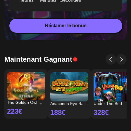
Heures
Minutes
Secondes
Réclamer le bonus
Maintenant Gagnant
The Golden Owl Of Athena
Anaconda Eye Rapids
Under The Bed
223€
188€
328€